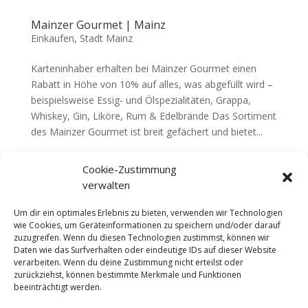
Mainzer Gourmet | Mainz
Einkaufen
,
Stadt Mainz
Karteninhaber erhalten bei Mainzer Gourmet einen
Rabatt in Höhe von 10% auf alles, was abgefüllt wird –
beispielsweise Essig- und Ölspezialitäten, Grappa,
Whiskey, Gin, Liköre, Rum & Edelbrände Das Sortiment
des Mainzer Gourmet ist breit gefächert und bietet...
Cookie-Zustimmung
verwalten
Weitere Online-Angebote sowie Partner der
DDS Media Group:
Um dir ein optimales Erlebnis zu bieten, verwenden wir Technologien
wie Cookies, um Geräteinformationen zu speichern und/oder darauf
BYC News
|
BYC Network
|
BYC
zuzugreifen. Wenn du diesen Technologien zustimmst, können wir
Messe
|
Notrufberichte.de
|
Promiplus.de
|
Daten wie das Surfverhalten oder eindeutige IDs auf dieser Website
verarbeiten. Wenn du deine Zustimmung nicht erteilst oder
imOffice.de
zurückziehst, können bestimmte Merkmale und Funktionen
beeinträchtigt werden.