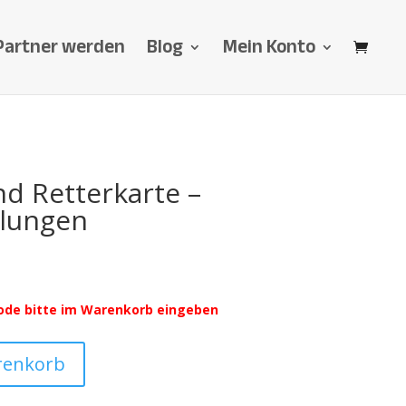
Partner werden
Blog
Mein Konto
d Retterkarte –
lungen
ode bitte im Warenkorb eingeben
renkorb