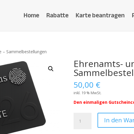
Home
Rabatte
Karte beantragen
te – Sammelbestellungen
Ehrenamts- un
Sammelbestel
50,00
€
inkl. 19 % MwSt.
Den einmaligen Gutscheinc
Ehrenamts-
In den Wa
und
Retterkarte