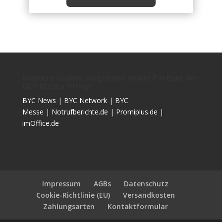
Weitere Online-Angebote sowie Partner der
DDS Media Group:
BYC News
|
BYC Network
|
BYC
Messe
|
Notrufberichte.de
|
Promiplus.de
|
imOffice.de
Impressum
AGBs
Datenschutz
Cookie-Richtlinie (EU)
Versandkosten
Zahlungsarten
Kontaktformular