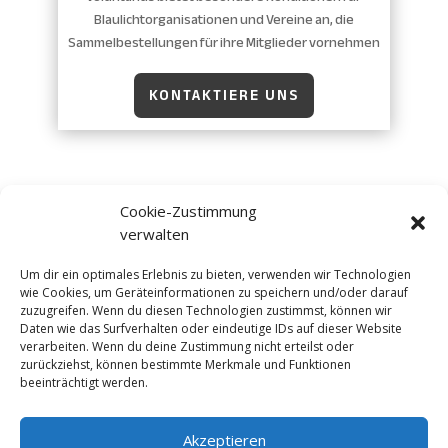
Blaulichtorganisationen und Vereine an, die
Sammelbestellungen für ihre Mitglieder vornehmen
KONTAKTIERE UNS
Cookie-Zustimmung
verwalten
Weitere Online-Angebote sowie Partner der
Um dir ein optimales Erlebnis zu bieten, verwenden wir Technologien
DDS Media Group:
wie Cookies, um Geräteinformationen zu speichern und/oder darauf
BYC News
|
BYC Network
|
BYC
zuzugreifen. Wenn du diesen Technologien zustimmst, können wir
Daten wie das Surfverhalten oder eindeutige IDs auf dieser Website
Messe
|
Notrufberichte.de
|
Promiplus.de
|
verarbeiten. Wenn du deine Zustimmung nicht erteilst oder
imOffice.de
zurückziehst, können bestimmte Merkmale und Funktionen
beeinträchtigt werden.
Akzeptieren